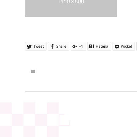
Tweet
Share
+1
Hatena
Pocket