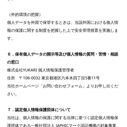
（外的環境の把握）
個人データを外国で保管するときは、当
該
外国にお
け
る個人情
報の保護に関する制
度
を
把
握
した上で安全管理
措
置を実施しま
す。
６．保有個人データの開示等及び個人情報の質問・苦情・相談
の窓口
株式会社YUKARI 個人情報保護管理者
住所 〒106-0032 東京都港区六本木四丁目5番11号
当社ホームページ「お問い合わせフォーム」よりお申し出くだ
さい。
７．認定個人情報保護団体について
当社は、個人情報の保護に関する法律に基づく認定個人情報保
護団体である一般社団法人 JAPHICマーク認証機構の対象事業