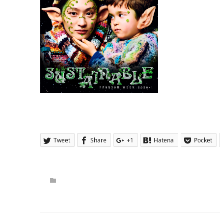
Tweet
Share
+1
Hatena
Pocket