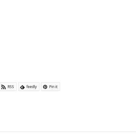
RSS
feedly
Pin it