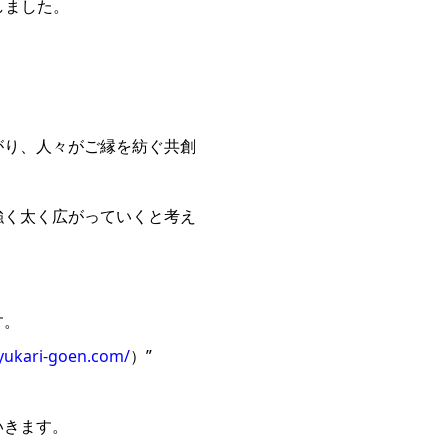
しました。
広がり、人々がご縁を紡ぐ共創
強く太く広がっていくと考え
す。
yukari-goen.com/
）”
いきます。