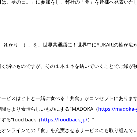
m 4月1日は、夢の日。」に参加をし、弊社の「夢」を皆様へ発表いた
（縁－ゆかり－）」を、世界共通語に！世界中にYUKARIの輪が
。
細く弱いものですが、その１本１本を紡いでいくことでご縁が
サービスはヒトと一緒に食べる「共食」がコンセプトにありま
間をより素晴らしいものにする“ＭADOKA（
https://madoka-
“food back（
https://foodback.jp/
）”
たオンラインでの「食」を充実させるサービスにも取り組んで