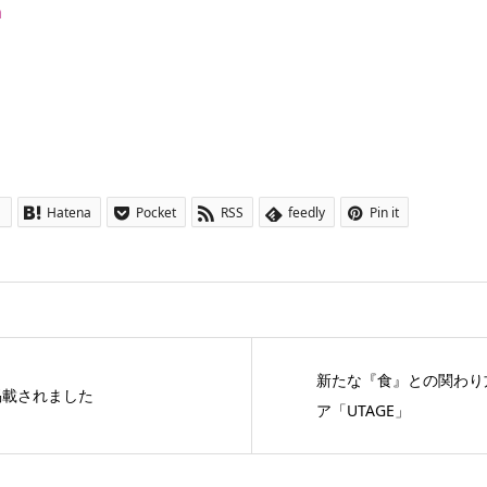
n
1
Hatena
Pocket
RSS
feedly
Pin it
新たな『食』との関わり
sに掲載されました
ア「UTAGE」