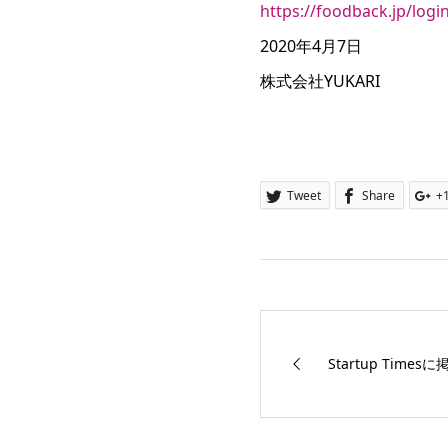
https://foodback.jp/logi
2020年4月7日
株式会社YUKARI
Tweet
Share
+
Startup Time