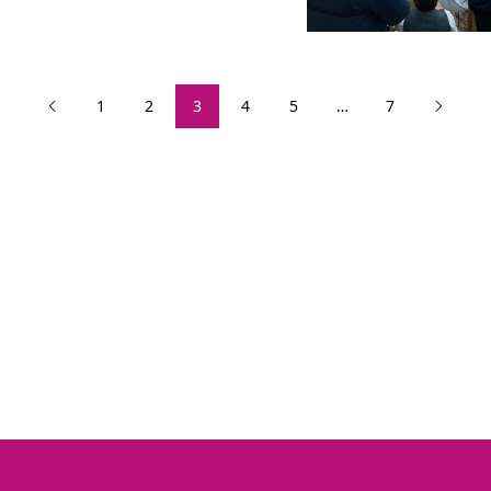
1
2
3
4
5
…
7

