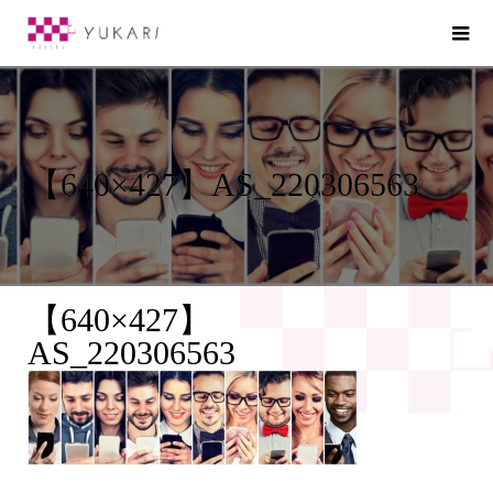
【640×427】AS_220306563
【640×427】
AS_220306563